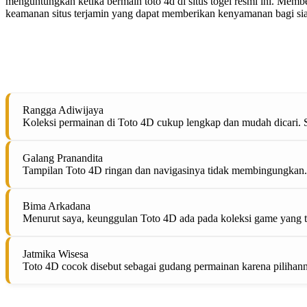
menguntungkan ketika bermain toto 4d di situs togel resmi ini. Me
keamanan situs terjamin yang dapat memberikan kenyamanan bagi sia
Rangga Adiwijaya
Koleksi permainan di Toto 4D cukup lengkap dan mudah dicari.
Galang Pranandita
Tampilan Toto 4D ringan dan navigasinya tidak membingungkan.
Bima Arkadana
Menurut saya, keunggulan Toto 4D ada pada koleksi game yang ter
Jatmika Wisesa
Toto 4D cocok disebut sebagai gudang permainan karena pilihann