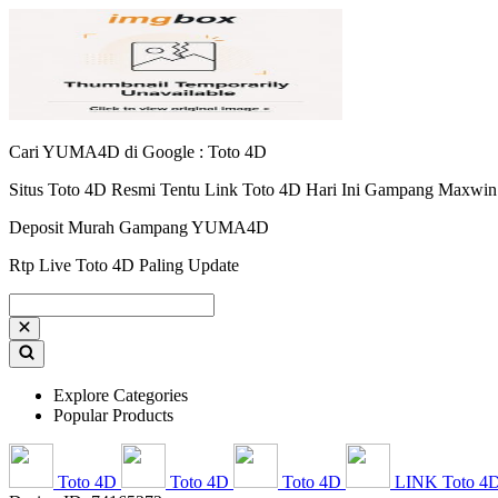
Cari YUMA4D di Google : Toto 4D
Situs Toto 4D Resmi Tentu Link Toto 4D Hari Ini Gampang Maxwin
Deposit Murah Gampang YUMA4D
Rtp Live Toto 4D Paling Update
Explore Categories
Popular Products
Toto 4D
Toto 4D
Toto 4D
LINK Toto 4