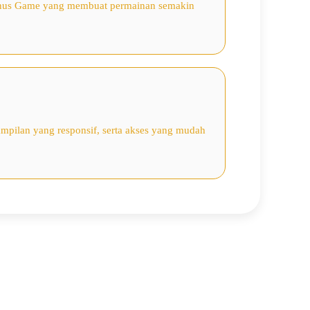
 Bonus Game yang membuat permainan semakin
mpilan yang responsif, serta akses yang mudah