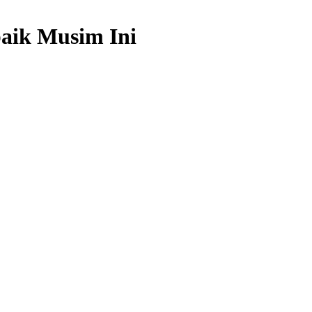
aik Musim Ini