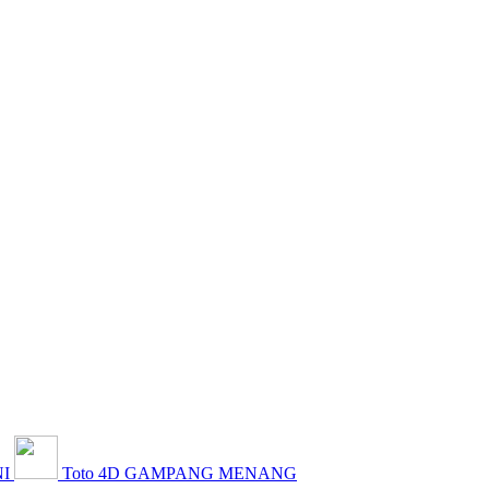
NI
Toto 4D GAMPANG MENANG