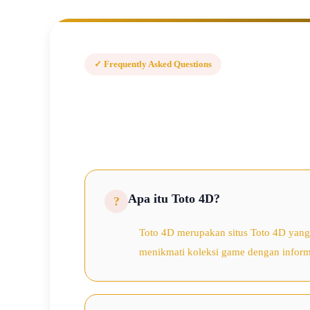
✓ Frequently Asked Questions
Apa itu Toto 4D?
Toto 4D merupakan situs Toto 4D yang
menikmati koleksi game dengan inform