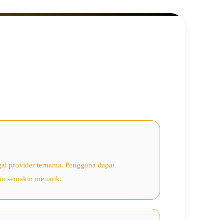
ai provider ternama. Pengguna dapat
in semakin menarik.