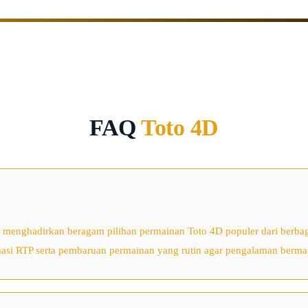
FAQ
Toto 4D
 menghadirkan beragam pilihan permainan Toto 4D populer dari berbag
asi RTP serta pembaruan permainan yang rutin agar pengalaman berma