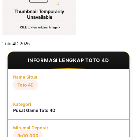
Toto 4D 2026
INFORMASI LENGKAP TOTO 4D
Nama Situs
Toto 4D
Kategori
Pusat Game Toto 4D
Minimal Deposit
Rp10.000