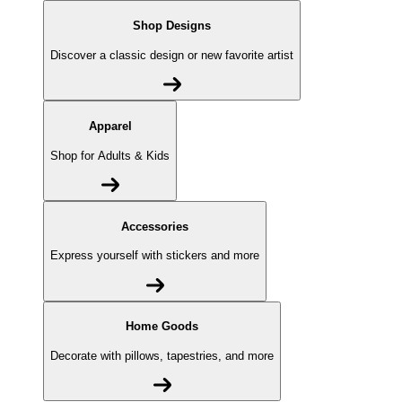
Shop Designs
Discover a classic design or new favorite artist
Apparel
Shop for Adults & Kids
Accessories
Express yourself with stickers and more
Home Goods
Decorate with pillows, tapestries, and more