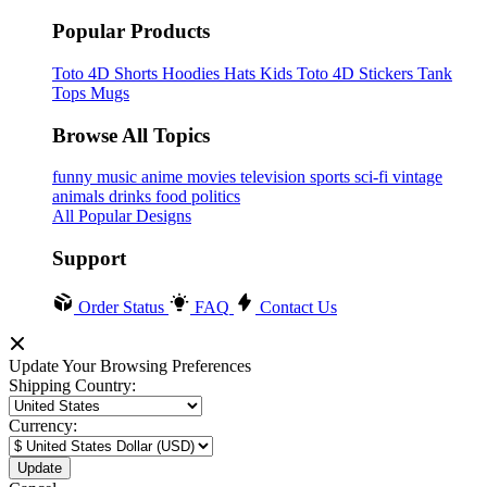
Popular Products
Toto 4D
Shorts
Hoodies
Hats
Kids Toto 4D
Stickers
Tank
Tops
Mugs
Browse All Topics
funny
music
anime
movies
television
sports
sci-fi
vintage
animals
drinks
food
politics
All Popular Designs
Support
Order Status
FAQ
Contact Us
Update Your Browsing Preferences
Shipping Country:
Currency: