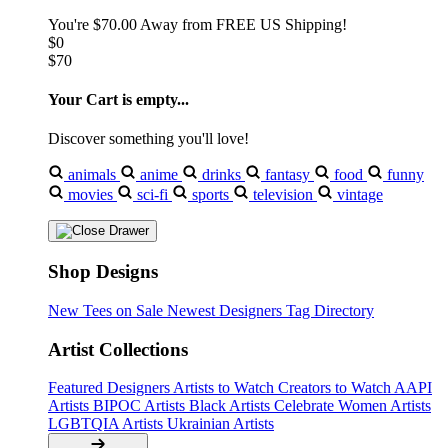
You're
$70.00
Away from
FREE US Shipping!
$0
$70
Your Cart is empty...
Discover something you'll love!
animals
anime
drinks
fantasy
food
funny
movies
sci-fi
sports
television
vintage
Shop Designs
New Tees on Sale
Newest Designers
Tag Directory
Artist Collections
Featured Designers
Artists to Watch
Creators to Watch
AAPI
Artists
BIPOC Artists
Black Artists
Celebrate Women Artists
LGBTQIA Artists
Ukrainian Artists