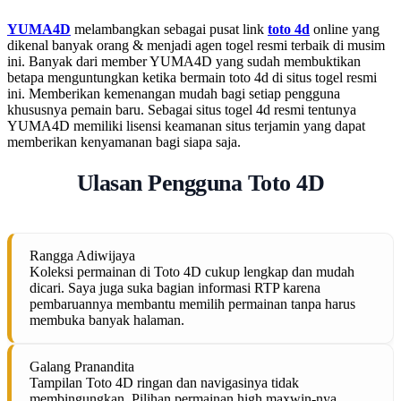
YUMA4D
melambangkan sebagai pusat link
toto 4d
online yang
dikenal banyak orang & menjadi agen togel resmi terbaik di musim
ini. Banyak dari member YUMA4D yang sudah membuktikan
betapa menguntungkan ketika bermain toto 4d di situs togel resmi
ini. Memberikan kemenangan mudah bagi setiap pengguna
khususnya pemain baru. Sebagai situs togel 4d resmi tentunya
YUMA4D memiliki lisensi keamanan situs terjamin yang dapat
memberikan kenyamanan bagi siapa saja.
Ulasan Pengguna Toto 4D
Rangga Adiwijaya
Koleksi permainan di Toto 4D cukup lengkap dan mudah
dicari. Saya juga suka bagian informasi RTP karena
pembaruannya membantu memilih permainan tanpa harus
membuka banyak halaman.
Galang Pranandita
Tampilan Toto 4D ringan dan navigasinya tidak
membingungkan. Pilihan permainan high maxwin-nya